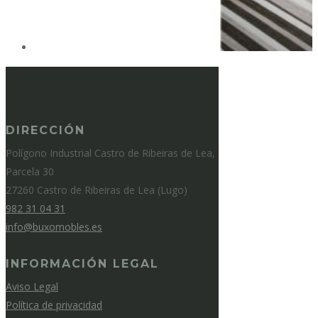
DIRECCIÓN
Polígono Industrial Castro de Ribeiras de Lea,
Parcela 30
27260 Castro de Ribeiras de Lea (Lugo)
982 31 04 31
info@buxomobles.es
INFORMACIÓN LEGAL
Aviso Legal
Política de privacidad