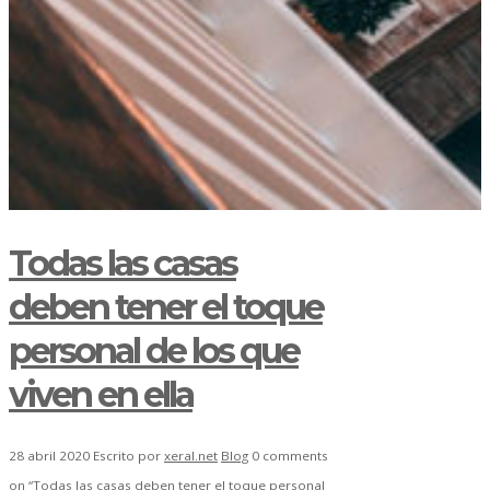
Todas las casas
deben tener el toque
personal de los que
viven en ella
28 abril 2020
Escrito por
xeral.net
Blog
0 comments
on “Todas las casas deben tener el toque personal