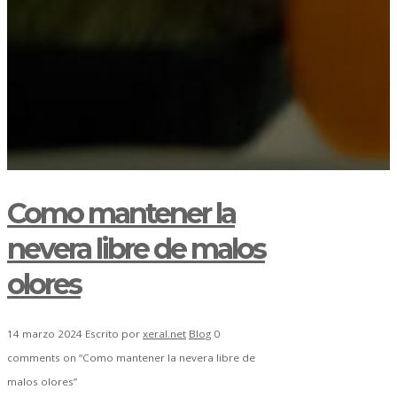
Como mantener la
nevera libre de malos
olores
14 marzo 2024
Escrito por
xeral.net
Blog
0
comments on “Como mantener la nevera libre de
malos olores”