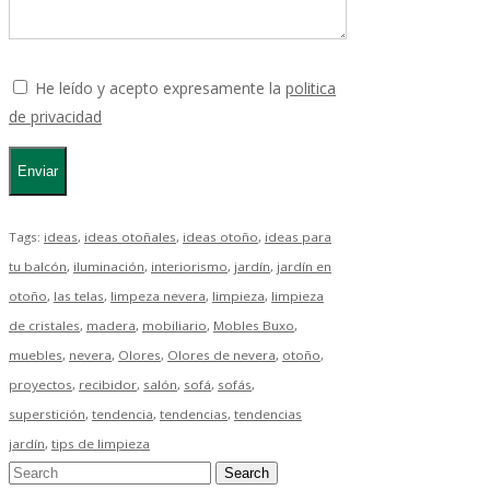
He leído y acepto expresamente la
politica
de privacidad
Tags:
ideas
,
ideas otoñales
,
ideas otoño
,
ideas para
tu balcón
,
iluminación
,
interiorismo
,
jardín
,
jardín en
otoño
,
las telas
,
limpeza nevera
,
limpieza
,
limpieza
de cristales
,
madera
,
mobiliario
,
Mobles Buxo
,
muebles
,
nevera
,
Olores
,
Olores de nevera
,
otoño
,
proyectos
,
recibidor
,
salón
,
sofá
,
sofás
,
superstición
,
tendencia
,
tendencias
,
tendencias
jardín
,
tips de limpieza