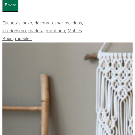
Etiquetas:
buxo
,
decorar
,
espacios
,
ideas
,
interiorismo
,
madera
,
mobiliario
,
Mobles
Buxo
,
muebles