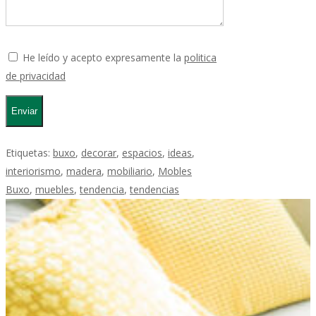
He leído y acepto expresamente la
politica
de privacidad
Etiquetas:
buxo
,
decorar
,
espacios
,
ideas
,
interiorismo
,
madera
,
mobiliario
,
Mobles
Buxo
,
muebles
,
tendencia
,
tendencias