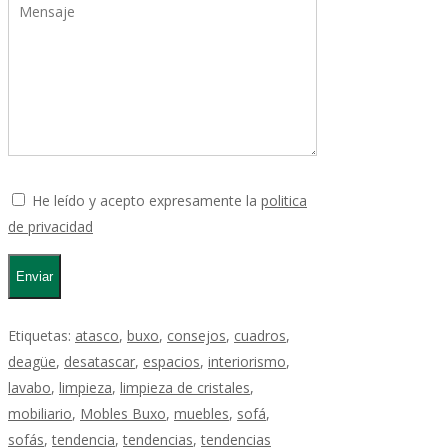
He leído y acepto expresamente la
politica
de privacidad
Etiquetas:
atasco
,
buxo
,
consejos
,
cuadros
,
deagüe
,
desatascar
,
espacios
,
interiorismo
,
lavabo
,
limpieza
,
limpieza de cristales
,
mobiliario
,
Mobles Buxo
,
muebles
,
sofá
,
sofás
,
tendencia
,
tendencias
,
tendencias