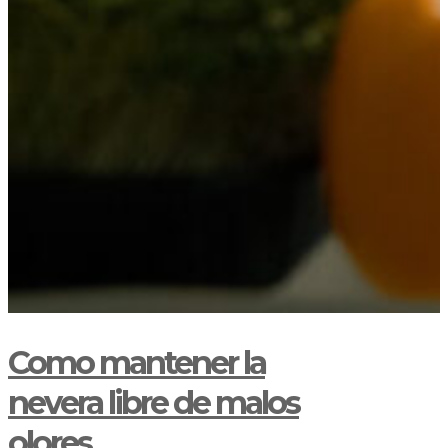
Como mantener la
nevera libre de malos
olores