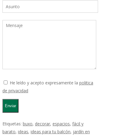
He leído y acepto expresamente la
politica
de privacidad
Etiquetas:
buxo
,
decorar
,
espacios
,
fácil y
barato
,
ideas
,
ideas para tu balcón
,
jardín en