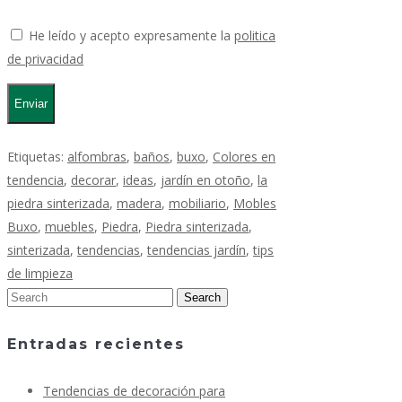
He leído y acepto expresamente la
politica
de privacidad
Etiquetas:
alfombras
,
baños
,
buxo
,
Colores en
tendencia
,
decorar
,
ideas
,
jardín en otoño
,
la
piedra sinterizada
,
madera
,
mobiliario
,
Mobles
Buxo
,
muebles
,
Piedra
,
Piedra sinterizada
,
sinterizada
,
tendencias
,
tendencias jardín
,
tips
de limpieza
Entradas recientes
Tendencias de decoración para