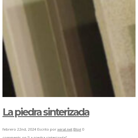
La piedra sinterizada
febrero 22nd, 2024
Escrito por
xeral.net
Blog
0
comments on “La piedra sinterizada”