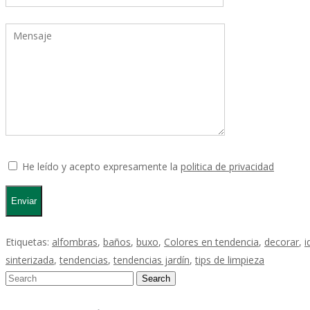
He leído y acepto expresamente la
politica de privacidad
Etiquetas:
alfombras
,
baños
,
buxo
,
Colores en tendencia
,
decorar
,
i
sinterizada
,
tendencias
,
tendencias jardín
,
tips de limpieza