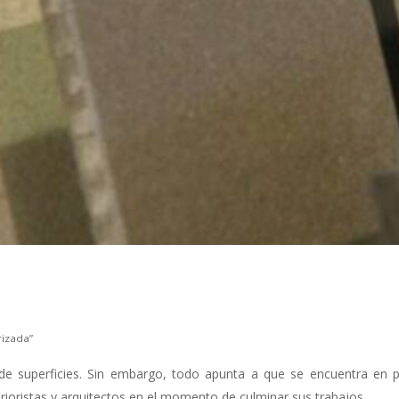
rizada”
de superficies. Sin embargo, todo apunta a que se encuentra en pel
erioristas y arquitectos en el momento de culminar sus trabajos.