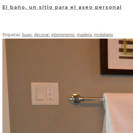
El baño, un sitio para el aseo personal
Etiquetas:
buxo
,
decorar
,
interiorismo
,
madera
,
mobiliario