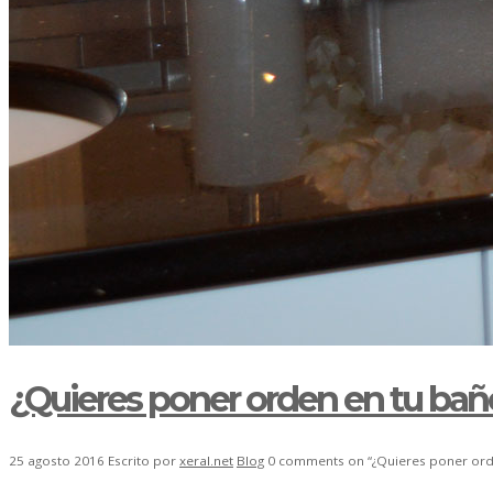
¿Quieres poner orden en tu baño?
25 agosto 2016
Escrito por
xeral.net
Blog
0 comments on “¿Quieres poner orden