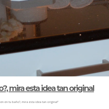
, mira esta idea tan original
 en tu baño?, mira esta idea tan original”