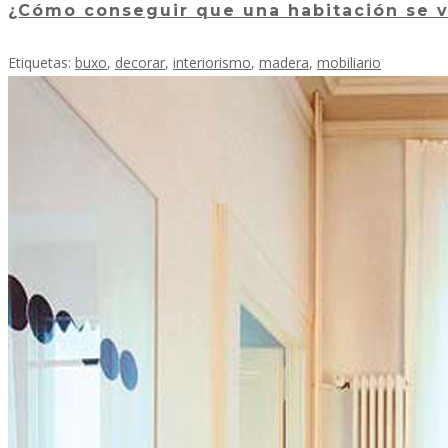
¿Cómo conseguir que una habitación se 
Etiquetas:
buxo
,
decorar
,
interiorismo
,
madera
,
mobiliario