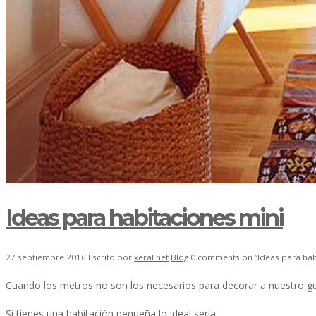
Ideas para habitaciones mini
27 septiembre 2016
Escrito por
xeral.net
Blog
0 comments on “Ideas para hab
Cuando los metros no son los necesarios para decorar a nuestro g
Si tienes una habitación pequeña lo ideal sería: