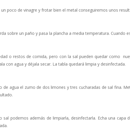
n un poco de vinagre y frotar bien el metal conseguiremos unos resul
orda sobre un paño y pasa la plancha a media temperatura. Cuando e
umedad o restos de comida, pero con la sal pueden quedar como nu
ala con agua y déjala secar. La tabla quedará limpia y desinfectada.
tro de agua el zumo de dos limones y tres cucharadas de sal fina. Me
ultado.
do sal podemos además de limpiarla, desinfectarla. Echa una capa d
tada.