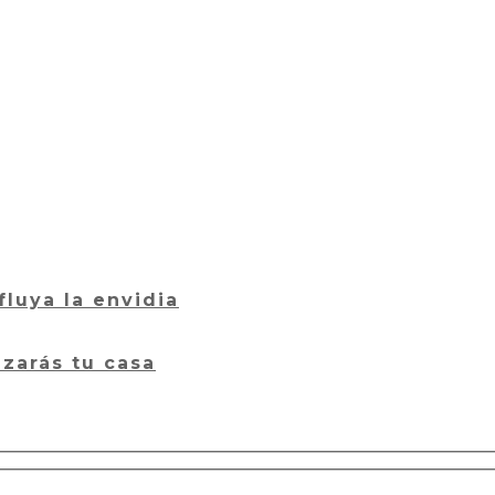
luya la envidia
zarás tu casa