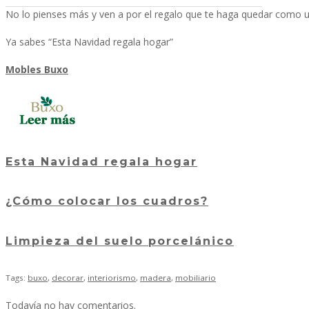
No lo pienses más y ven a por el regalo que te haga quedar como u
Ya sabes “Esta Navidad regala hogar”
Mobles Buxo
Esta Navidad regala hogar
¿Cómo colocar los cuadros?
Limpieza del suelo porcelánico
Tags:
buxo
,
decorar
,
interiorismo
,
madera
,
mobiliario
Todavía no hay comentarios.