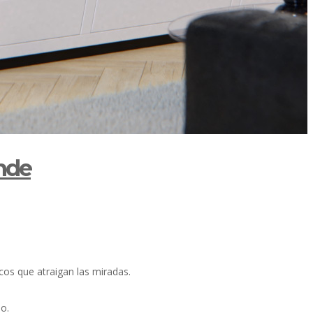
ande
cos que atraigan las miradas.
o.