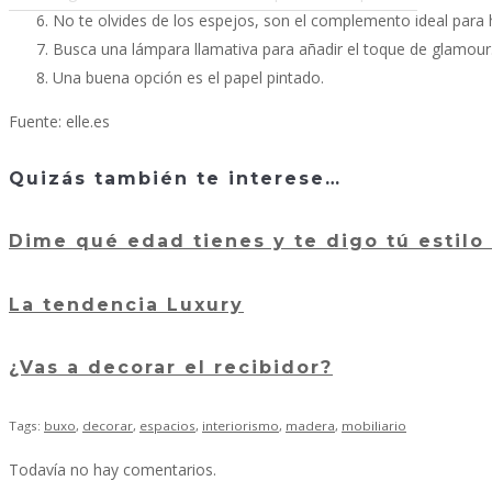
No te olvides de los espejos, son el complemento ideal para
Busca una lámpara llamativa para añadir el toque de glamour
Una buena opción es el papel pintado.
Fuente: elle.es
Quizás también te interese…
Dime qué edad tienes y te digo tú estilo
La tendencia Luxury
¿Vas a decorar el recibidor?
Tags:
buxo
,
decorar
,
espacios
,
interiorismo
,
madera
,
mobiliario
Todavía no hay comentarios.