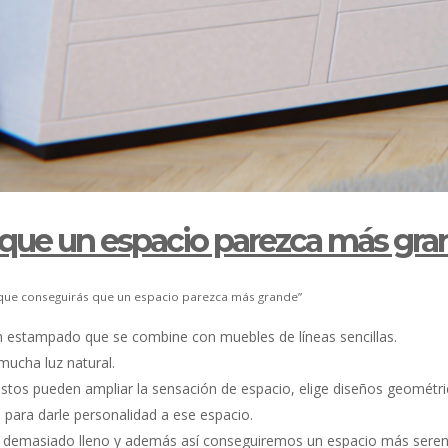
 que un espacio parezca más gr
que conseguirás que un espacio parezca más grande”
 un estampado que se combine con muebles de líneas sencillas.
mucha luz natural.
estos pueden ampliar la sensación de espacio, elige diseños geométri
para darle personalidad a ese espacio.
ea demasiado lleno y además así conseguiremos un espacio más seren