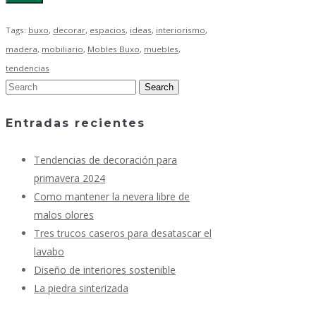
Tags:
buxo
,
decorar
,
espacios
,
ideas
,
interiorismo
,
madera
,
mobiliario
,
Mobles Buxo
,
muebles
,
tendencias
Entradas recientes
Tendencias de decoración para
primavera 2024
Como mantener la nevera libre de
malos olores
Tres trucos caseros para desatascar el
lavabo
Diseño de interiores sostenible
La piedra sinterizada