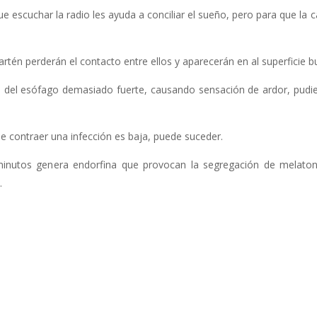
scuchar la radio les ayuda a conciliar el sueño, pero para que la c
 sartén perderán el contacto entre ellos y aparecerán en al superficie 
do del esófago demasiado fuerte, causando sensación de ardor, pud
e contraer una infección es baja, puede suceder.
 minutos genera endorfina que provocan la segregación de melat
.