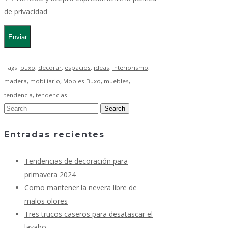
de privacidad
Tags:
buxo
,
decorar
,
espacios
,
ideas
,
interiorismo
,
madera
,
mobiliario
,
Mobles Buxo
,
muebles
,
tendencia
,
tendencias
Entradas recientes
Tendencias de decoración para
primavera 2024
Como mantener la nevera libre de
malos olores
Tres trucos caseros para desatascar el
lavabo