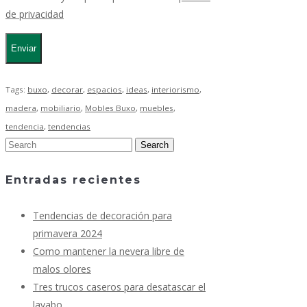
de privacidad
Tags:
buxo
,
decorar
,
espacios
,
ideas
,
interiorismo
,
madera
,
mobiliario
,
Mobles Buxo
,
muebles
,
tendencia
,
tendencias
Entradas recientes
Tendencias de decoración para
primavera 2024
Como mantener la nevera libre de
malos olores
Tres trucos caseros para desatascar el
lavabo