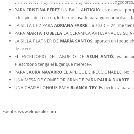
en interiores muy modernos o muy clásicos. Son acogedores, 
PARA
CRISTINA PÉREZ
UN BAÚL ANTIGUO: es especial porque 
a los pies de la cama; lo hemos usado para guardar bolsos, 
LA SILLA CH2 PARA
ADRIANA FARRÉ
: La silla CH 24, me tie
PARA
MARTA TOBELLA
LA CERÁMICA ARTESANAL ES SU APUEST
LA SILLA PLATNER DE
MARÍA SANTOS
: aportan un toque el
de acero.
EL ESCRITORIO DEL ABUELO DE
ASUN ANTÓ
: es un p
el escritorio tenga el lugar que merece».
PARA
LAURA NAVARRO
EL APLIQUE DIRECCIONABLE: No limita
UNA MESA DE COMEDOR GRANDE PARA
PAULA DUARTE
: 
UNA CHAISE LONGUE PARA
BLANCA TEY
: Es perfecta para s
Fuente: www.elmueble.com