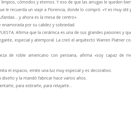
limpios, cómodos y eternos. Y eso de que las arrugas le queden bien
le recuerda un viaje a Florencia, donde lo compró. «Y es muy útil p
bufandas… y ahora es la mesa de centro».
ne enamorada por su calidez y sobriedad.
A: Afirma que la cerámica es una de sus grandes pasiones y que 
egante, especial y atemporal. La creó el arquitecto Warren Platner 
ieza de roble americano con persiana, afirma «soy capaz de m
 el espacio, emite una luz muy especial y es decorativo.
la diseño y la mandó fabricar hace varios años.
entarte, para estirarte, para relajarte…