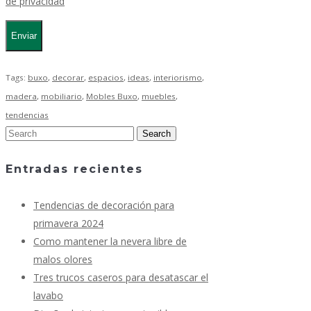
de privacidad
Tags:
buxo
,
decorar
,
espacios
,
ideas
,
interiorismo
,
madera
,
mobiliario
,
Mobles Buxo
,
muebles
,
tendencias
Entradas recientes
Tendencias de decoración para
primavera 2024
Como mantener la nevera libre de
malos olores
Tres trucos caseros para desatascar el
lavabo