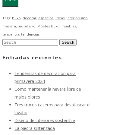
Tags:
buxo
,
decorar
,
espacios
,
ideas
,
interiorismo
,
madera
,
mobiliario
,
Mobles Buxo
,
muebles
,
tendencia
,
tendencias
Entradas recientes
Tendencias de decoración para
primavera 2024
Como mantener la nevera libre de
malos olores
Tres trucos caseros para desatascar el
lavabo
Diseño de interiores sostenible
La piedra sinterizada