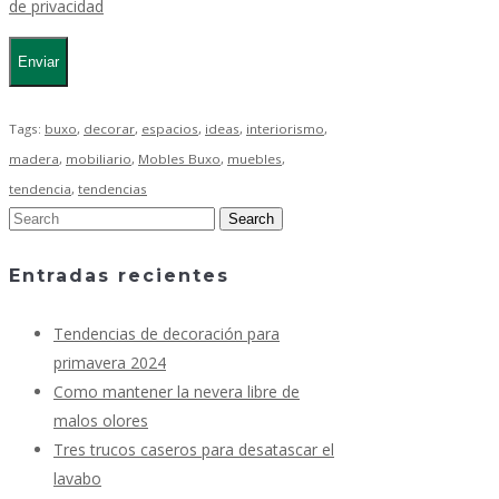
de privacidad
Tags:
buxo
,
decorar
,
espacios
,
ideas
,
interiorismo
,
madera
,
mobiliario
,
Mobles Buxo
,
muebles
,
tendencia
,
tendencias
Entradas recientes
Tendencias de decoración para
primavera 2024
Como mantener la nevera libre de
malos olores
Tres trucos caseros para desatascar el
lavabo