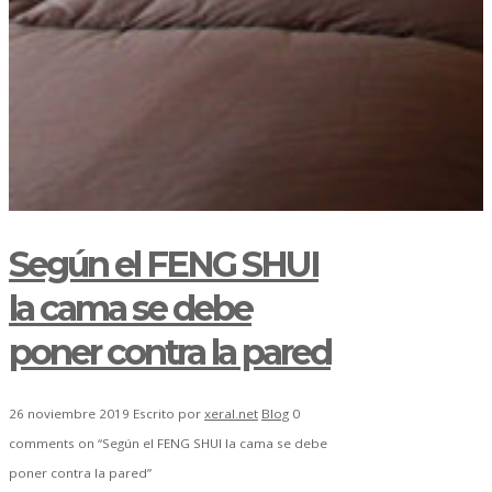
Según el FENG SHUI
la cama se debe
poner contra la pared
26 noviembre 2019
Escrito por
xeral.net
Blog
0
comments on “Según el FENG SHUI la cama se debe
poner contra la pared”